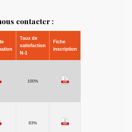
nous contacter :
Taux de
te
Fiche
satisfaction
mation
inscription
N-1
100%
83%