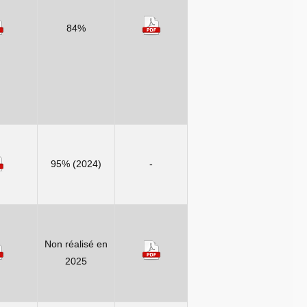
84%
95% (2024)
-
Non réalisé en
2025