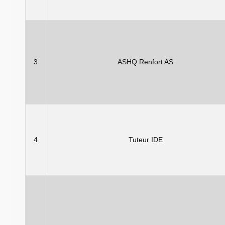
3
ASHQ Renfort AS
4
Tuteur IDE