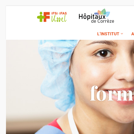
Aller
au
L’INSTITUT
A
contenu
form